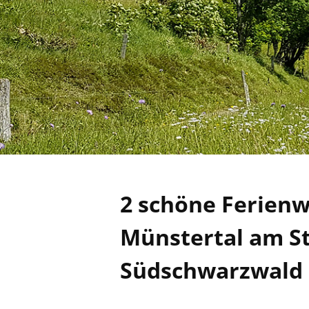
2 schöne Ferien
Münstertal am S
Südschwarzwald