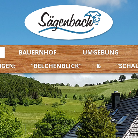
BAUERNHOF
UMGEBUNG
GEN:
"BELCHENBLICK"
&
"SCHA